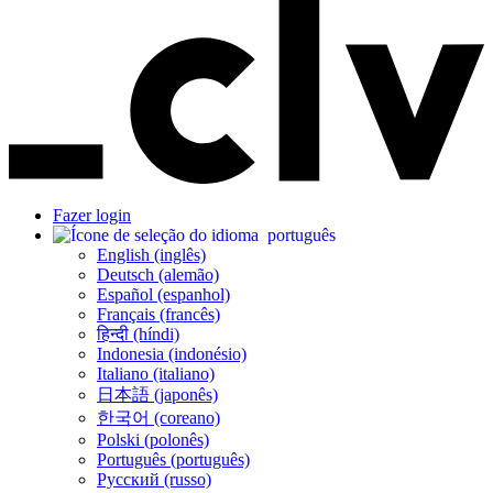
Fazer login
português
English (inglês)
Deutsch (alemão)
Español (espanhol)
Français (francês)
हिन्दी (híndi)
Indonesia (indonésio)
Italiano (italiano)
日本語 (japonês)
한국어 (coreano)
Polski (polonês)
Português (português)
Русский (russo)