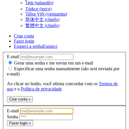
ไทย (tailandês)
Türkçe (turco)
Tiếng Việt (vietnamita)
简体中文 (chinês)
繁體中文 (chinês)
Criar conta
Fazer login
Esqueci a senha
Esqueci
E-mail
Gerar uma senha e me enviar em um e-mail
Especificar uma senha manualmente (são será enviada por
e-mail)
Ao clicar no botão, você afirma concordar com os
Termos de
uso
e a
Política de privacidade
Criar conta »
E-mail
Senha
Fazer login »