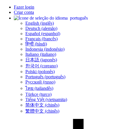
Fazer login
Criar conta
português
English (inglês)
Deutsch (alemão)
Español (espanhol)
Français (francês)
हिन्दी (híndi)
Indonesia (indonésio)
Italiano (italiano)
日本語 (japonês)
한국어 (coreano)
Polski (polonês)
Português (português)
Русский (russo)
ไทย (tailandês)
Türkçe (turco)
Tiếng Việt (vietnamita)
简体中文 (chinês)
繁體中文 (chinês)