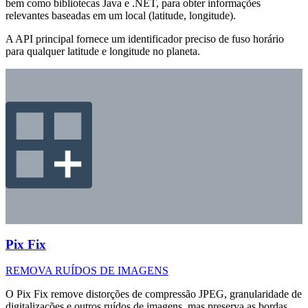
bem como bibliotecas Java e .NET, para obter informações
relevantes baseadas em um local (latitude, longitude).
A API principal fornece um identificador preciso de fuso horário
para qualquer latitude e longitude no planeta.
Pix Fix
REMOVA RUÍDOS DE IMAGENS
O Pix Fix remove distorções de compressão JPEG, granularidade de
digitalizações e outros ruídos de imagens, mas preserva as bordas