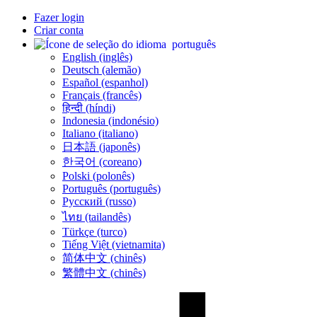
Fazer login
Criar conta
português
English (inglês)
Deutsch (alemão)
Español (espanhol)
Français (francês)
हिन्दी (híndi)
Indonesia (indonésio)
Italiano (italiano)
日本語 (japonês)
한국어 (coreano)
Polski (polonês)
Português (português)
Русский (russo)
ไทย (tailandês)
Türkçe (turco)
Tiếng Việt (vietnamita)
简体中文 (chinês)
繁體中文 (chinês)