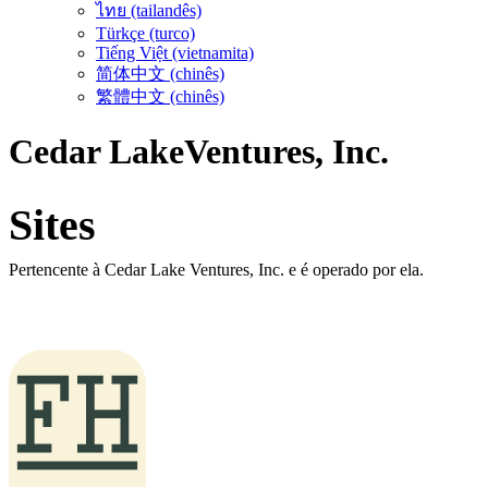
ไทย (tailandês)
Türkçe (turco)
Tiếng Việt (vietnamita)
简体中文 (chinês)
繁體中文 (chinês)
Cedar Lake
Ventures, Inc.
Sites
Pertencente à Cedar Lake Ventures, Inc. e é operado por ela.