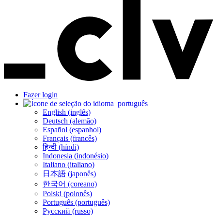
Fazer login
português
English (inglês)
Deutsch (alemão)
Español (espanhol)
Français (francês)
हिन्दी (híndi)
Indonesia (indonésio)
Italiano (italiano)
日本語 (japonês)
한국어 (coreano)
Polski (polonês)
Português (português)
Русский (russo)