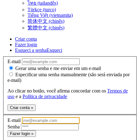
ไทย (tailandês)
Türkçe (turco)
Tiếng Việt (vietnamita)
简体中文 (chinês)
繁體中文 (chinês)
Criar conta
Fazer login
Esqueci a senha
Esqueci
E-mail
Gerar uma senha e me enviar em um e-mail
Especificar uma senha manualmente (são será enviada por
e-mail)
Ao clicar no botão, você afirma concordar com os
Termos de
uso
e a
Política de privacidade
Criar conta »
E-mail
Senha
Fazer login »