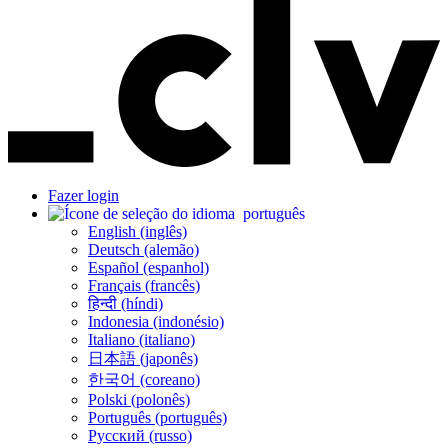
Fazer login
português
English (inglês)
Deutsch (alemão)
Español (espanhol)
Français (francês)
हिन्दी (híndi)
Indonesia (indonésio)
Italiano (italiano)
日本語 (japonês)
한국어 (coreano)
Polski (polonês)
Português (português)
Русский (russo)