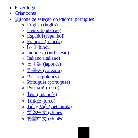
Fazer login
Criar conta
português
English (inglês)
Deutsch (alemão)
Español (espanhol)
Français (francês)
हिन्दी (híndi)
Indonesia (indonésio)
Italiano (italiano)
日本語 (japonês)
한국어 (coreano)
Polski (polonês)
Português (português)
Русский (russo)
ไทย (tailandês)
Türkçe (turco)
Tiếng Việt (vietnamita)
简体中文 (chinês)
繁體中文 (chinês)