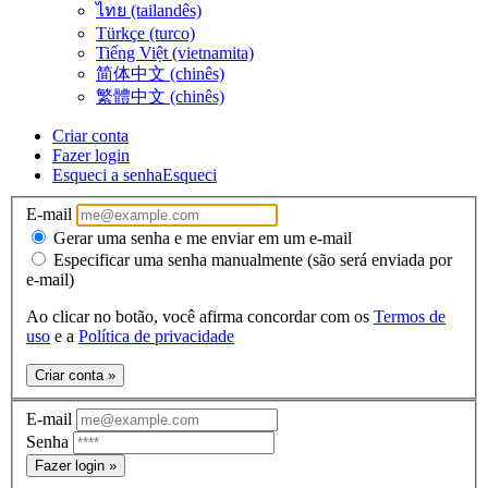
ไทย (tailandês)
Türkçe (turco)
Tiếng Việt (vietnamita)
简体中文 (chinês)
繁體中文 (chinês)
Criar conta
Fazer login
Esqueci a senha
Esqueci
E-mail
Gerar uma senha e me enviar em um e-mail
Especificar uma senha manualmente (são será enviada por
e-mail)
Ao clicar no botão, você afirma concordar com os
Termos de
uso
e a
Política de privacidade
Criar conta »
E-mail
Senha
Fazer login »