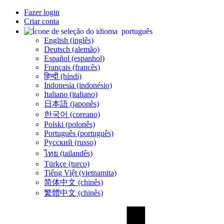
Fazer login
Criar conta
português
English (inglês)
Deutsch (alemão)
Español (espanhol)
Français (francês)
हिन्दी (híndi)
Indonesia (indonésio)
Italiano (italiano)
日本語 (japonês)
한국어 (coreano)
Polski (polonês)
Português (português)
Русский (russo)
ไทย (tailandês)
Türkçe (turco)
Tiếng Việt (vietnamita)
简体中文 (chinês)
繁體中文 (chinês)