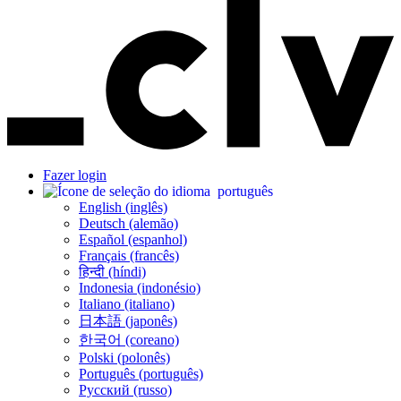
Fazer login
português
English (inglês)
Deutsch (alemão)
Español (espanhol)
Français (francês)
हिन्दी (híndi)
Indonesia (indonésio)
Italiano (italiano)
日本語 (japonês)
한국어 (coreano)
Polski (polonês)
Português (português)
Русский (russo)